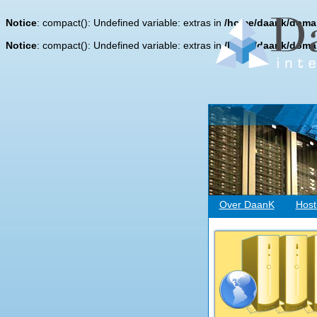
Notice
: compact(): Undefined variable: extras in
/home/daank/domai
Notice
: compact(): Undefined variable: extras in
/home/daank/domai
Over DaanK
Host