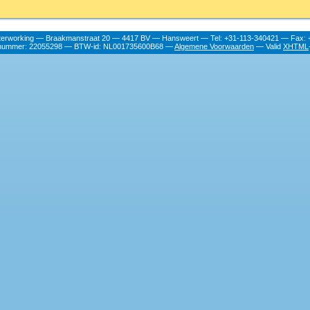
terworking — Braakmanstraat 20 — 4417 BV — Hansweert — Tel: +31-113-340421 — Fax: 
nummer: 22055298 — BTW-id: NL001735600B68 —
Algemene Voorwaarden
— Valid
XHTML