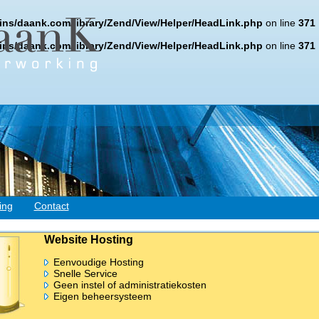
ns/daank.com/library/Zend/View/Helper/HeadLink.php
on line
371
ns/daank.com/library/Zend/View/Helper/HeadLink.php
on line
371
ing
Contact
Website Hosting
Eenvoudige Hosting
Snelle Service
Geen instel of administratiekosten
Eigen beheersysteem